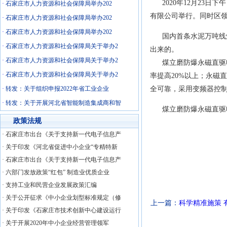
2020年12月23日
·
石家庄市人力资源和社会保障局举办202
有限公司举行。同时区
·
石家庄市人力资源和社会保障局举办202
·
石家庄市人力资源和社会保障局举办202
国内首条水泥万吨线煤
·
石家庄市人力资源和社会保障局关于举办2
出来的。
·
石家庄市人力资源和社会保障局关于举办2
煤立磨防爆永磁直驱电
·
石家庄市人力资源和社会保障局关于举办2
率提高20%以上；永磁
·
转发：关于组织申报2022年省工业企业
全可靠，采用变频器控
·
转发：关于开展河北省智能制造集成商和智
煤立磨防爆永磁直驱电
政策法规
·
石家庄市出台《关于支持新一代电子信息产
·
关于印发《河北省促进中小企业“专精特新
·
石家庄市出台《关于支持新一代电子信息产
·
六部门发放政策“红包” 制造业优质企业
·
支持工业和民营企业发展政策汇编
·
关于公开征求《中小企业划型标准规定（修
上一篇：
科学精准施策
·
关于印发《石家庄市技术创新中心建设运行
·
关于开展2020年中小企业经营管理领军